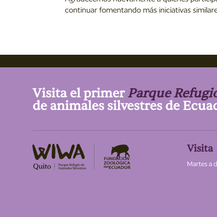
continuar fomentando más iniciativas similare
Visita el primer
Parque Refugi
de animales silvestres de Ecua
Visita
Martes a