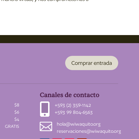
Comprar entrada
Canales de contacto

+593 (2) 359-1142
$8
+593 99 804-6563
$6
$4

hola@wiwaquito.org
GRATIS
reservaciones@wiwaquito.org