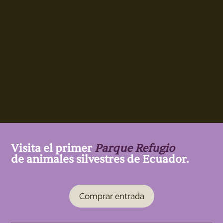
🌿🐻 **Cuidemos de Nuestros Compañeros de la Tierra** 🐻🌿
🏞️✨ Todos tenemos la capacidad de marcar la diferencia en la
vida de estos seres maravillosos que comparten nuestro planeta.
Los animales son seres sintientes que merecen respeto, amor y
un entorno seguro donde puedan vivir y prosperar. Juntos
podemos crear un mundo donde cada criatura viva en paz y
libertad. 🐾❤️
¡Cada pequeña acción cuenta!
Visita el primer
Parque Refugio
de animales silvestres de Ecuador.
Comprar entrada