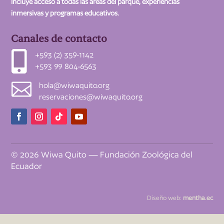
Incluye acceso a todas las áreas del parque, experiencias
inmersivas y programas educativos.
Canales de contacto

+593 (2) 359-1142
+593 99 804-6563

hola@wiwaquito.org
reservaciones@wiwaquito.org
© 2026 Wiwa Quito — Fundación Zoológica del
Ecuador
Diseño web:
mentha.ec