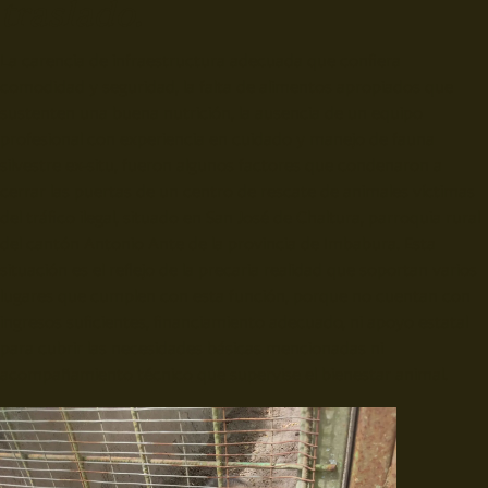
traslado.
La carencia de infraestructura adecuada que confiera
comodidad y seguridad, la falta de alimentos apropiados que
sustenten una buena nutrición, la ausencia de un equipo
profesional con experiencia en cuidado y manejo de fauna
silvestre ex-situ, fueron algunos factores que condenaron a
cerrar las puertas de un centro de rescate de animales víctimas
del tráfico ilegal, situado en San José de Chaltura, parroquia rural
del cantón Antonio Ante de la provincia de Imbabura. Esta
situación es el reflejo de la precaria realidad que soportan varios
lugares que cumplen con esta función, porque no cuentan con
ingresos suficientes, financiamiento adecuado, ni apoyo estatal
para cubrir las necesidades básicas mencionadas ni
acompañamiento técnico que supervise el bienestar animal.