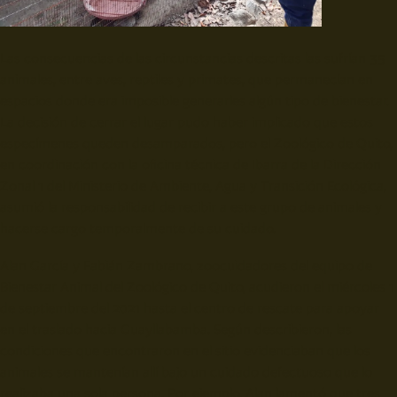
Las consecuencias de las circunstancias descritas las sufrían 35
animales, entre aves, reptiles y primates, que permanecían en
espacios donde era imposible generarles algún tipo de bienestar.
La decisión de cerrar el lugar pudo haber implicado que estos
especímenes queden desamparados, pero el Zoológico de Quito,
en coordinación con la oficina técnica de Ibarra de la Dirección
Zonal 1 del Ministerio de Ambiente, Agua y Transición Ecológica,
asumió la responsabilidad de recibir a este grupo de animales y
hacerse cargo temporalmente de su cuidado.
Alan García y Fabián Zambrano, zoocuidadores del equipo de
Bienestar Animal del Zoológico de Quito, acudieron el miércoles 1
de septiembre del 2021 hasta el centro de rescate para apoyar
en el traslado hacia Guayllabamba. Según describieron, las
condiciones que encontraron en el sitio evidenciaban que los
animales se mantenían allí bajo un cuidado defectuoso que lo
realizaba una sola persona. Por ejemplo, Alan lamentó que tres