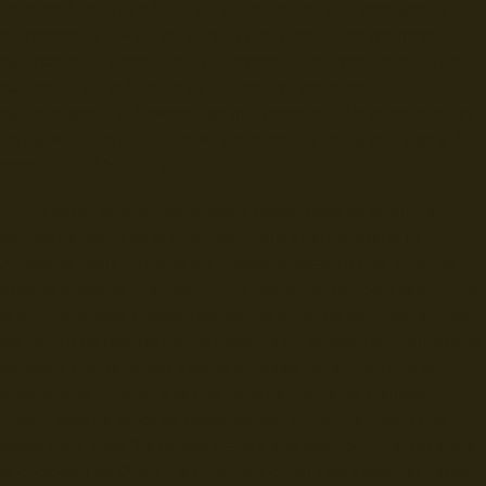
2020 recibieron alrededor de 200 animales, solo esta llegada
representa el 17% de esa cifra, lo cual demandará mayores
recursos para abastecerse de alimentos, insumos veterinarios,
realización de exámenes de laboratorio, entre otros
requerimientos indispensables que hagan posible atender todas
las necesidades nutricionales y médicas de los 35 animales y del
resto que habitan en el Zoo.
Por su parte, Bolívar Montenegro, responsable de la oficina
técnica de Ibarra de la Dirección Zonal 1 del Ministerio de
Ambiente, Agua y Transición Ecológica, aseguró que “ninguna
especie presenta cuadros críticos” de salud. También explicó que
el motivo de este traslado respondió a que los administradores
del centro de rescate donde vivían ya no estaban en condiciones
de seguir manteniendo a estos animales; recalcó en que la
provincia de Imbabura es una zona de frecuente tránsito y
tráfico ilegal de especies silvestres, por lo que mencionó que
desde hace años “ha habido plena y efectiva coordinación entre
el Zoológico de Quito y la Dirección Zonal 1 para atender casos