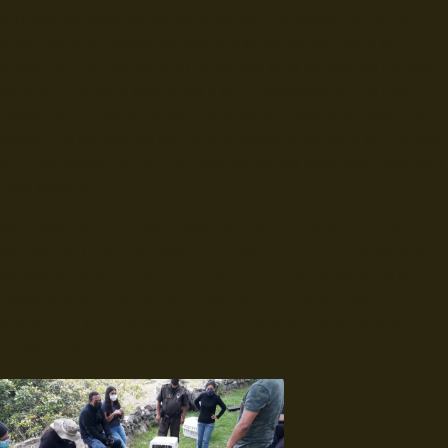
tortugas mordedoras se encontraban sumergidas “a casi un
metro de profundidad de lodo que les alcanzaba hasta las
orejas”, en una piscina que fue vaciada en la víspera del traslado,
pero aún con agua estancada y en un ambiente de mal olor.
Fabián, por su parte, contó que el único cuidador admitió que
debido a la escasez de recursos la alimentación para los animales
era improvisada, por lo que carecían de una dieta adecuada para
cada especie.
Para asegurar un traslado adecuado, Alan y Fabián coordinaron
las diversas tareas de logística con los funcionarios del Ministerio
de Ambiente. Alan organizó, junto con una especialista de fauna
silvestre de esa entidad, la manera en la que iban a ser
distribuidos los animales para la movilización, basándose en una
prolija clasificación de las especies.