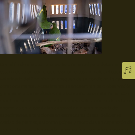
Con el fin de efectuar una evaluación inicial para determinar el

estado de salud con el que llegaron estos animales, el equipo
veterinario del Zoo hizo un chequeo de su condición física y
comportamental. Actualmente se encuentran bajo observación
y a la espera de resultados de laboratorio para determinar con
exactitud sus estados. En esta primera valoración se detectaron
anomalías en la condición corporal de la gran mayoría de
especímenes, alteraciones en estructuras óseas, deficiente
calidad de plumas,
así como golpes y mordidas en caparazón de
algunas tortugas. Para cada individuo fue asignado un espacio