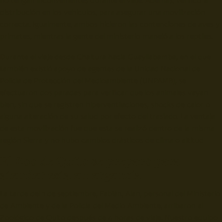
no tengan inconvenientes durante el viaje. Además, verificó la
distribución en los vehículos, para asegurar una movilización
correcta. Igualmente, ambos hicieron las contenciones de aves y
primates, mientras la gente del ministerio manejó a los reptiles.
Durante el viaje desde Chaltura hacia Guayllabamba, en el que
también existió apoyo de agentes de la Unidad Nacional de
Policía de Protección del Medioambiente (UNPAMB), se
efectuaron dos paradas para verificar que los animales vayan
bien, sin que se registren hiperventilaciones, shocks de calor o
alguna alteración de su salud por efecto del traslado. La ventaja
de esta movilización fue que esta se realizó dentro de la misma
región Sierra y no hubo cambios drásticos de clima o altitud
El Zoo de Quito se preparó para
atender esta emergencia
La tarde del 1 de septiembre, Fabián, Alan, personal del Ministerio
de Ambiente y de la Policía del Medio Ambiente, arribaron al
Zoológico de Quito después de 4 horas de viaje. Nuestro equipo