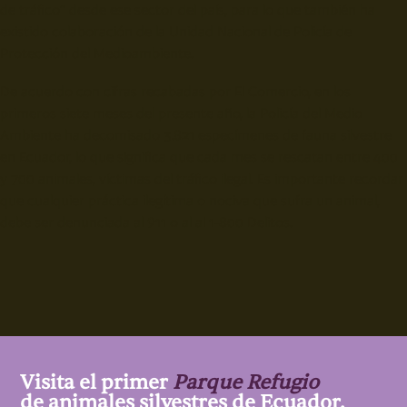
de tráfico” desde ese sector del país, para lo que también ha
existido colaboración de la Unidad Nacional de Policía de
Protección del Medioambiente.
De acuerdo con cifras recabadas por
El Comercio
, en los
primeros siete meses del presente año, la Policía del Medio
Ambiente ha decomisado 3.821 especímenes de fauna silvestre
en Ecuador, lo que significa que cada mes se rescatan entre 400
y 700 animales, víctimas del tráfico ilegal. Es importante recordar
que cualquier práctica ilegítima o nociva que sufra un animal,
debe ser denunciada al 911 o al al 1-800 Delitos.
Visita el primer
Parque Refugio
de animales silvestres de Ecuador.