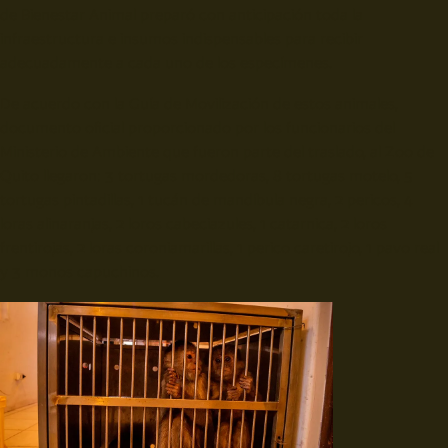
de Bienestar Animal preparó con anticipación toda la
infraestructura e insumos indispensables para recibir
adecuadamente a cada uno de los especímenes.
De acuerdo con la Guía de Movilización de estos animales,
documento oficial proporcionado por los funcionarios del
Ministerio de Ambiente que fueron parte del traslado, al Zoo de
Quito llegaron: 3 tortugas mordedoras, 8 tortugas motelo, 5
tortugas pintadillas, 1 tucán de mandíbula negra, 2 pericos, 4
loras alinaranjas, 2 loros cabeciazules, 1 catarnica, 2 loros
frentirojas, 2 loras coroniamarillas, 1 perico caretirojo, 1 pavo real
y 3 monos capuchinos.